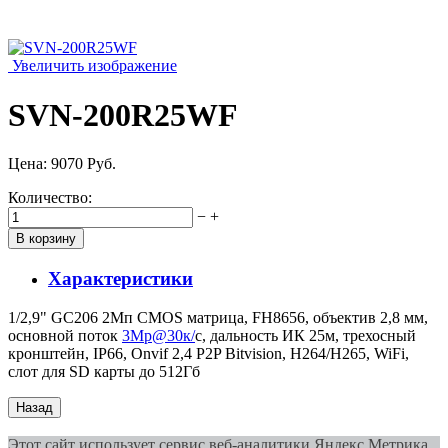
Увеличить изображение
SVN-200R25WF
Цена:
9070 Руб.
Количество:
−
+
Характеристики
1/2,9" GC206 2Мп CMOS матрица, FH8656, объектив 2,8 мм,
основной поток
3Mp@30к/
с, дальность ИК 25м, трехосный
кронштейн, IP66, Onvif 2,4 P2P Bitvision, H264/H265, WiFi,
слот для SD карты до 512Гб
Этот сайт использует сервис веб-аналитики Яндекс Метрика,