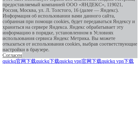
предоставляемый компанией ООО «ЯНДЕКС», 119021,
Россия, Москва, ул. Л. Толстого, 16 (далее — Яндекс).
Информация об использовании вами данного сайта,
собранная при помощи cookies, будет передаваться Яндексу и
храниться на сервере Яндекса. Яндекс обрабатывает эту
информацию в порядке, установленном в Условиях
использования сервиса Яндекс Метрика. Вы можете
отказаться от использования cookies, выбрав соответствующие
настройки в браузере.
Согласен
quickq官网下载
quickq下载
quickq vpn官网下载
quickq vpn下载