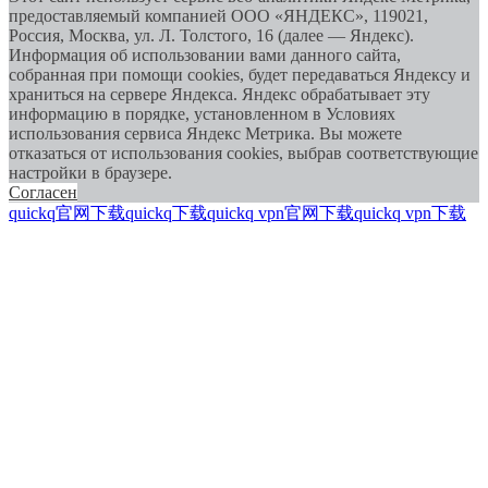
предоставляемый компанией ООО «ЯНДЕКС», 119021,
Россия, Москва, ул. Л. Толстого, 16 (далее — Яндекс).
Информация об использовании вами данного сайта,
собранная при помощи cookies, будет передаваться Яндексу и
храниться на сервере Яндекса. Яндекс обрабатывает эту
информацию в порядке, установленном в Условиях
использования сервиса Яндекс Метрика. Вы можете
отказаться от использования cookies, выбрав соответствующие
настройки в браузере.
Согласен
quickq官网下载
quickq下载
quickq vpn官网下载
quickq vpn下载