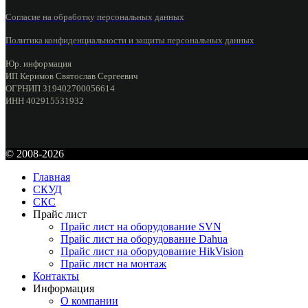
Согласие на обработку персональных данных
Политика конфиденциальности
и защиты персональных данных
Юр. информация
ИП Керимов Святослав Сергеевич
ОГРНИП 319402700056614
ИНН 402915531932
© 2008-2026
Главная
СКУД
СКС
Прайс лист
Прайс лист на оборудование SVN
Прайс лист на оборудование Dahua
Прайс лист на оборудование HikVision
Прайс лист на монтаж
Контакты
Информация
О компании