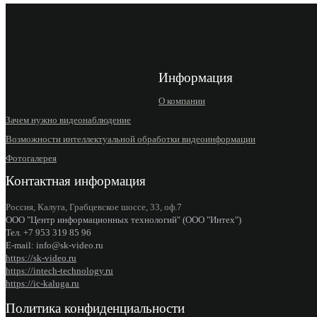
Информация
О компании
Зачем нужно видеонаблюдение
Возможности интеллектуальной обработки видеоинформации
Фотогалерея
Контактная информация
Россия, Калуга, Грабцевское шоссе, 33, оф.7
ООО "Центр информационных технологий" (ООО "Интех")
Тел. +7 953 319 85 96
E-mail: info@sk-video.ru
https://sk-video.ru
https://intech-technology.ru
https://ic-kaluga.ru
Политика конфиденциальности