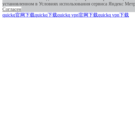
установленном в Условиях использования сервиса Яндекс Метри
Согласен
quickq官网下载
quickq下载
quickq vpn官网下载
quickq vpn下载