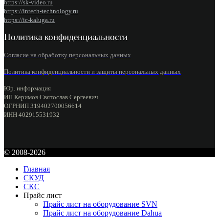
https://sk-video.ru
https://intech-technology.ru
https://ic-kaluga.ru
Политика конфиденциальности
Согласие на обработку персональных данных
Политика конфиденциальности
и защиты персональных данных
Юр. информация
ИП Керимов Святослав Сергеевич
ОГРНИП 319402700056614
ИНН 402915531932
© 2008-2026
Главная
СКУД
СКС
Прайс лист
Прайс лист на оборудование SVN
Прайс лист на оборудование Dahua